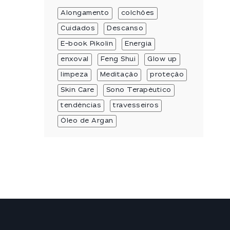
Alongamento
colchões
Cuidados
Descanso
E-book Pikolin
Energia
enxoval
Feng Shui
Glow up
limpeza
Meditação
proteção
Skin Care
Sono Terapêutico
tendências
travesseiros
Óleo de Argan