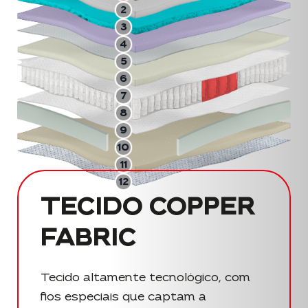
2
3
4
5
6
7
8
9
10
11
12
TECIDO COPPER
FABRIC
Tecido altamente tecnológico, com
fios especiais que captam a